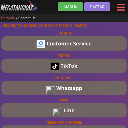
MASUK
DAFTAR
Beranda
Contact Us
SILAHKAN HUBUNGI CUSTOMER SERVICE KAMI DI
LIVE CHAT
Customer Service
TIKTOK
TikTok
WHATSAPP
Whatsapp
LINE
Line
TELEGRAM CHANNEL