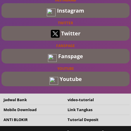
INSTAGRAM
Instagram
TWITTER
Twitter
FANSPAGE
Fanspage
YOUTUBE
Youtube
Jadwal Bank
video-tutorial
Mobile Download
Link Tangkas
ANTI BLOKIR
Tutorial Deposit