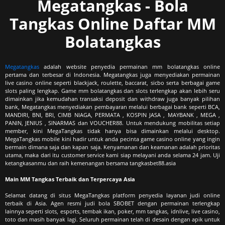
Megatangkas - Bola
Tangkas Online Daftar MM
Bolatangkas
Megatangkas
adalah website penyedia permainan mm bolatangkas online
pertama dan terbesar di Indonesia. Megatangkas juga menyediakan permainan
live casino online seperti blackjack, roulette, baccarat, sicbo serta berbagai game
slots paling lengkap. Game mm bolatangkas dan slots terlengkap akan lebih seru
dimainkan jika kemudahan transaksi deposit dan withdraw juga banyak pilihan
bank, Megatangkas menyediakan pembayaran melalui berbagai bank seperti BCA,
MANDIRI, BNI, BRI, CIMB NIAGA, PERMATA , KOSPIN JASA , MAYBANK , MEGA ,
PANIN, JENIUS , SINARMAS dan VOUCHER88. Untuk mendukung mobilitas setiap
member, kini MegaTangkas tidak hanya bisa dimainkan melalui desktop.
MegaTangkas mobile kini hadir untuk anda pecinta game casino online yang ingin
bermain dimana saja dan kapan saja. Kenyamanan dan keamanan adalah prioritas
utama, maka dari itu customer service kami siap melayani anda selama 24 jam. Uji
ketangkasanmu dan raih kemenangan bersama tangkasbet88.asia
Main MM Tangkas Terbaik dan Terpercaya Asia
Selamat datang di situs MegaTangkas platform penyedia layanan judi online
terbaik di Asia. Agen resmi judi bola SBOBET dengan permainan terlengkap
lainnya seperti slots, esports, tembak ikan, poker, mm tangkas, idnlive, live casino,
toto dan masih banyak lagi. Seluruh permainan telah di desain dengan apik untuk